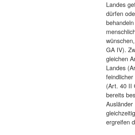
Landes gef
dürfen oder
behandeln 
menschlich
wünschen, 
GA IV). Zw
gleichen A
Landes (Ar
feindlicher
(Art. 40 I
bereits be
Ausländer 
gleichzeit
ergreifen d