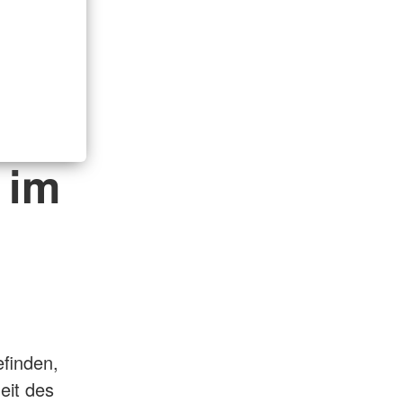
 im
efinden,
eit des