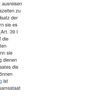
t ausreisen
nszeiten zu
dsatz der
rn sie es
Art. 39 I
 die
ten
enn sie
ng dienen
aates die
können
g
ist
rsamsstaat