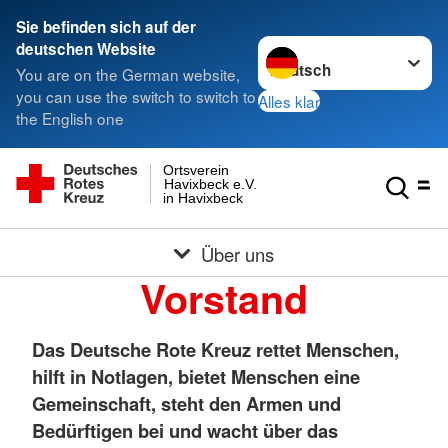
Sie befinden sich auf der
Sprache wechseln zu
deutschen Website
You are on the German website,
you can use the switch to switch to
Alles klar
the English one
Ortsverein
Havixbeck e.V.
in Havixbeck
Über uns
Vorstand
Das Deutsche Rote Kreuz rettet Menschen,
hilft in Notlagen, bietet Menschen eine
Gemeinschaft, steht den Armen und
Bedürftigen bei und wacht über das